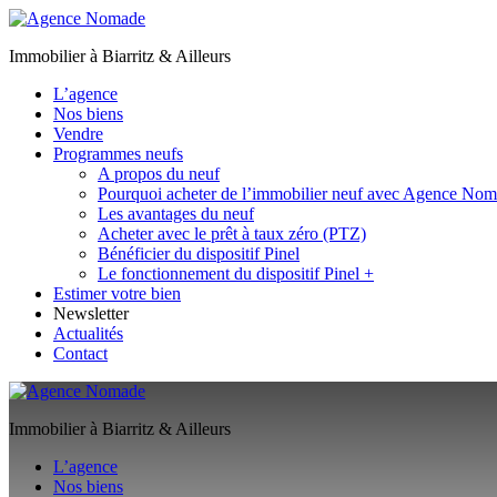
Immobilier à Biarritz & Ailleurs
L’agence
Nos biens
Vendre
Programmes neufs
A propos du neuf
Pourquoi acheter de l’immobilier neuf avec Agence No
Les avantages du neuf
Acheter avec le prêt à taux zéro (PTZ)
Bénéficier du dispositif Pinel
Le fonctionnement du dispositif Pinel +
Estimer votre bien
Newsletter
Actualités
Contact
Immobilier à Biarritz & Ailleurs
L’agence
Nos biens