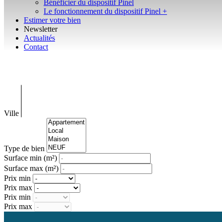
Bénéficier du dispositif Pinel
Le fonctionnement du dispositif Pinel +
Estimer votre bien
Newsletter
Actualités
Contact
Immobilier à Biarritz & ailleurs
Ville
Type de bien
Surface min
(m²)
Surface max
(m²)
Prix min
Prix max
Prix min
Prix max